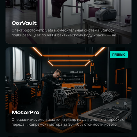
CarVault
Спектрофотометр Sata и смесительная система Standox:
подбираем цвет по VIN и фактическому коду краски — не
«примерно похоже», а неразличимо с соседними панелями.
Страховые случаи КАСКО — без доплат.
ПРЕВЬЮ
MotorPro
Специализируемся исключительно на двигателях и коробках
передач. Капремонт мотора за 30–40% стоимости нового.
Диагностика на нашем стенде покажет, что выгоднее: ремонт
или замена.