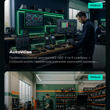
ПРЕВЬЮ
AutoWise
Профессиональная диагностика OBD-II на 6 сканерах +
глубокий анализ параметров в режиме реального времени.
Чип-тюнинг с дорожным тестом на диностенде — не «на
улице», а с измеримым результатом.
ПРЕВЬЮ