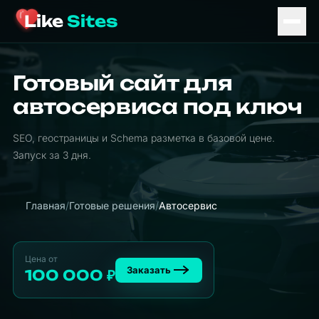
Like
Sites
Готовый сайт для
автосервиса под ключ
SEO, геостраницы и Schema разметка в базовой цене.
Запуск за 3 дня.
Главная
/
Готовые решения
/
Автосервис
Цена от
Заказать
100 000
₽