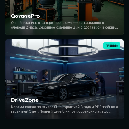
GaragePro
Онлайн-запись в конкретное время — без ожидания в
очереди 2 часа. Сезонное хранение шин с доставкой в сервис:
позвонили — к вашему приезду колёса уже на стойке.
ПРЕВЬЮ
DriveZone
Керамическое покрытие 9H с гарантией 3 года и PPF-плёнка с
гарантией 5 лет. Полный детейлинг от коррекции лака до
оклейки — один адрес, команда с 10 годами практики.